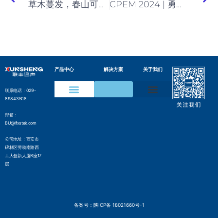
草木蔓发，春山可望 | 联丰迅声踏青季
CPEM 2024 | 勇毅前行！联丰迅声亮相杭州电力智能运检大会
产品中心
解决方案
关于我们
联系电话：029-
89843508
声学成像仪
声纹在线监测装置
水声通信模组
变电设备声纹监测方案
电网局部放电检测方案
压缩气体泄漏检测方案
工业声纹AI质检方案
管网沿线智能监测方案
气井气体泄漏监测方案
边界侵入监测解决方案
水声通信解决方案
邮箱：
BU@lfxstek.com
公司地址：西安市
碑林区劳动南路西
工大创新大厦B座17
层
备案号：陕ICP备 18021660号-1