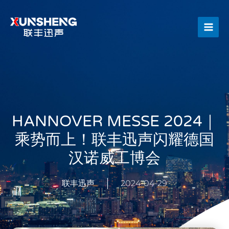
跳
Main
至
Men
内
容
HANNOVER MESSE 2024｜
乘势而上！联丰迅声闪耀德国
汉诺威工博会
联丰迅声
2024-04-29