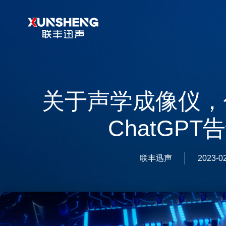
跳
至
内
容
关于声学成像仪，
ChatGPT
联丰迅声
2023-0