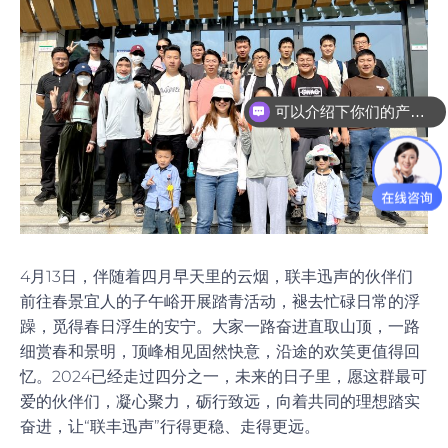
可以介绍下你们的产品么
咨询声学成像仪
4月13日，伴随着四月早天里的云烟，联丰迅声的伙伴们
前往春景宜人的子午峪开展踏青活动，褪去忙碌日常的浮
躁，觅得春日浮生的安宁。大家一路奋进直取山顶，一路
细赏春和景明，顶峰相见固然快意，沿途的欢笑更值得回
忆。2024已经走过四分之一，未来的日子里，愿这群最可
爱的伙伴们，凝心聚力，砺行致远，向着共同的理想踏实
奋进，让“联丰迅声”行得更稳、走得更远。