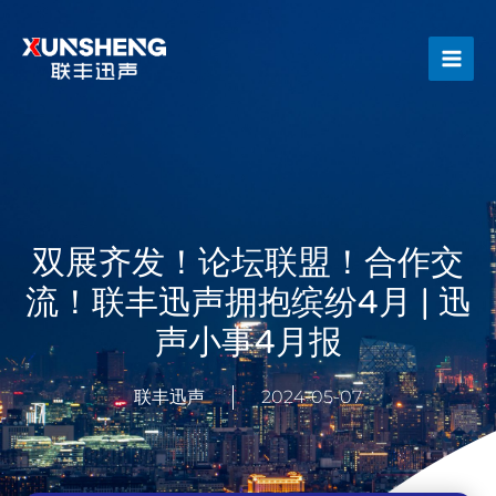
跳
Main
至
Men
内
容
双展齐发！论坛联盟！合作交
流！联丰迅声拥抱缤纷4月 | 迅
声小事4月报
联丰迅声
2024-05-07