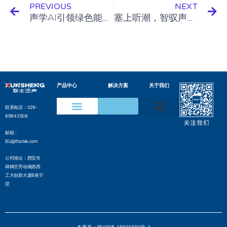
PREVIOUS
NEXT
声学AI引领绿色能源智慧运维新浪潮，联丰迅声亮相亚洲电力展储能展
塞上听潮，智驭声波：联丰迅声前沿声学AI方案点亮西部声学盛会
产品中心
解决方案
关于我们
联系电话：029-
89843508
声学成像仪
声纹在线监测装置
水声通信模组
变电设备声纹监测方案
电网局部放电检测方案
压缩气体泄漏检测方案
工业声纹AI质检方案
管网沿线智能监测方案
气井气体泄漏监测方案
边界侵入监测解决方案
水声通信解决方案
邮箱：
BU@lfxstek.com
公司地址：西安市
碑林区劳动南路西
工大创新大厦B座17
层
备案号：陕ICP备 18021660号-1