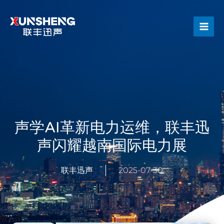
跳
Main
至
Men
内
容
声学AI革新电力运维，联丰迅
声闪耀越南国际电力展
联丰迅声
2025-07-30