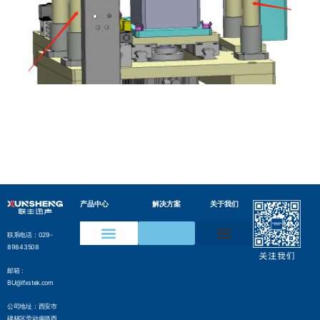
产品中心
解决方案
关于我们
联系电话：029-
89843508
声学成像仪
声纹在线监测装置
水声通信模组
变电设备声纹监测方案
电网局部放电检测方案
压缩气体泄漏检测方案
工业声纹AI质检方案
管网沿线智能监测方案
气井气体泄漏监测方案
边界侵入监测解决方案
水声通信解决方案
邮箱：
BU@lfxstek.com
公司地址：西安市
碑林区劳动南路西