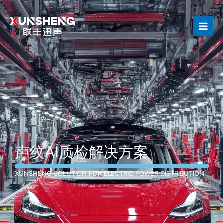
跳
Main
至
Men
内
容
声纹AI质检解决方案
XUNSHENG SOLUTION FOR ELECTRIC POWER DISTRIBUTION