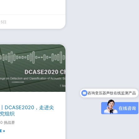
15日
咨询变压器声纹在线监测产品
丨DCASE2020，走进尖
究组织
20 挑战赛
E »