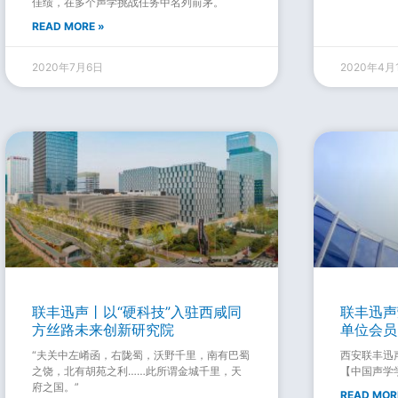
佳绩，在多个声学挑战任务中名列前茅。
READ MORE »
2020年7月6日
2020年4月
联丰迅声丨以“硬科技”入驻西咸同
联丰迅声
方丝路未来创新研究院
单位会员
“夫关中左崤函，右陇蜀，沃野千里，南有巴蜀
西安联丰迅
之饶，北有胡苑之利……此所谓金城千里，天
【中国声学
府之国。”
READ MOR