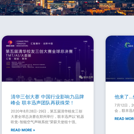
Page
Page
Page
Page
Page
清华三创大赛 中国行业影响力品牌
他来了…
峰会 联丰迅声团队再获殊荣！
7月12日，
会，联丰迅
2020年8月28日-29日，第五届清华校友三创
大赛全球总决赛在郑州举行，联丰迅声以“机器
READ MOR
听觉-智能空气声呐系统”荣获天使组十强。
READ MORE »