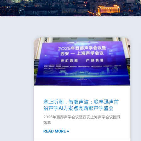
塞上听潮，智驭声波：联丰迅声前
沿声学AI方案点亮西部声学盛会
2025年西部声学会议暨西安上海声学会议圆满
落幕
READ MORE »