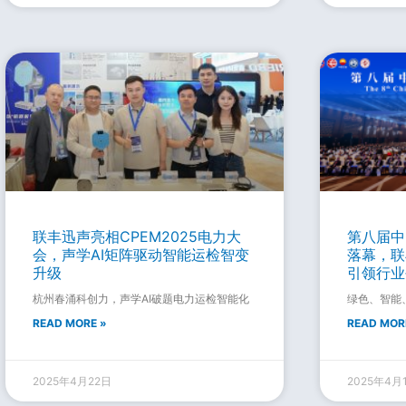
联丰迅声亮相CPEM2025电力大
第八届中
会，声学AI矩阵驱动智能运检智变
落幕，联
升级
引领行业
杭州春涌科创力，声学AI破题电力运检智能化
绿色、智能
READ MORE »
READ MOR
2025年4月22日
2025年4月