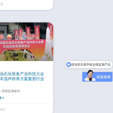
1日
咨询变压器声纹在线监测产品
可以介绍下你们的产品么
油石化装备产业科技大会
丰迅声跨界方案重塑行业
，双模监测破局
E »
16日