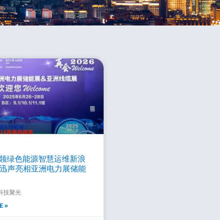
引领绿色能源智慧运维新浪
迅声亮相亚洲电力展储能
科技聚光
E »