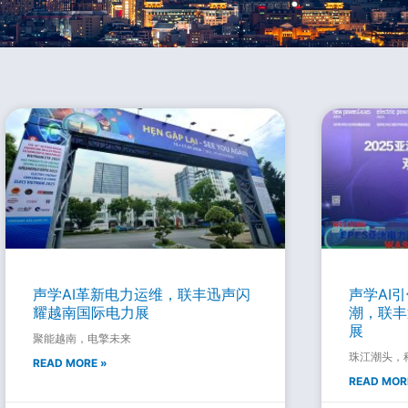
Page
Page
Page
Page
Page
Page
Page
声学AI革新电力运维，联丰迅声闪
声学AI
耀越南国际电力展
潮，联丰
展
聚能越南，电擎未来
珠江潮头，
READ MORE »
READ MOR