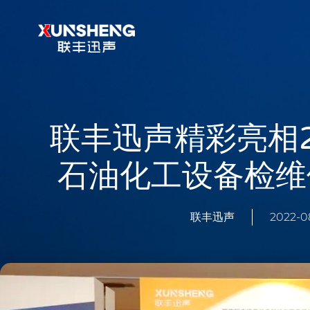
跳
至
内
容
联丰迅声精彩亮相2
石油化工设备检维
联丰迅声
2022-0