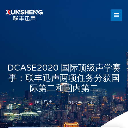
跳
Main
至
Men
内
容
DCASE2020 国际顶级声学赛
事：联丰迅声两项任务分获国
际第二和国内第二
联丰迅声
2020-07-06