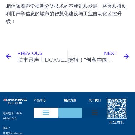
相信随着声学检测分类技术的不断进步发展，将逐步推动
利用声学信息的城市的智慧化建设与工业自动化监控升
级！
Prev
N
PREVIOUS
NEXT
联丰迅声丨DCASE2020，走进尖端声学研究组织
捷报！“创客中国”陕西区域赛-联丰迅声位列探花！
产品中心
解决方案
关于我们
联系电话：029-
89843508
声学成像仪
声纹在线监测装置
水声通信模组
变电设备声纹监测方案
电网局部放电检测方案
压缩气体泄漏检测方案
工业声纹AI质检方案
管网沿线智能监测方案
气井气体泄漏监测方案
边界侵入监测解决方案
水声通信解决方案
邮箱：
BU@lfxstek.com