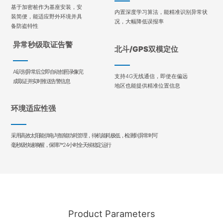
基于加密桩作为基座安装，安
内置深度学习算法，能精准识别异常状
装简便，能适应野外环境并具
况，大幅降低误报率
备防盗特性
异常秒级取证告警
北斗/GPS双模定位
AI识别异常后立即自动拍照录像完
支持4G无线通信，即使在偏远
成取证并实时推送告警信息
地区也能提供精准位置信息
环境适应性强
采用高效太阳能供电与智能功耗管理，待机能耗极低，检测到异常时可
毫秒级快速唤醒，保障7*24小时全天候稳定运行
Product Parameters