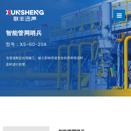
跳
Main
至
Men
内
容
智能管网哨兵
型号：XS-GD-20A
当管道附近出现施工、破土影响管道安全的异常情况时，
及时进行告警。