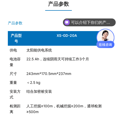
产品参数
可以介绍下你们的产品么
产品参数
产品型
XS-GD-20A
号
供电
太阳能供电系统
电池容
22.5 Ah，连续阴雨天可持续工作3个月
量
尺寸
243mm*170.5mm*237mm
重量
＜2.5 kg
安装方
结合加密桩安装
式
检测距
人工挖掘≥100m，机械挖掘≥200m，通球检测
离
≥500m