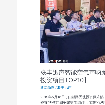
气
声
呐
系
统
荣
获
中
国
天
使
投
联丰迅声智能空气声呐
资
节
投资项目TOP10】
【优
新闻动态
/
联丰迅声
秀
投
2019年5月18日，由丝路天使投资俱
资
资节“天使江湖争霸赛”活动中，荣获“优秀