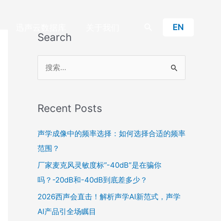
搜
EN
迅声云数据库
关于我们
Search
索
搜
索
：
Recent Posts
声学成像中的频率选择：如何选择合适的频率
范围？
厂家麦克风灵敏度标”-40dB”是在骗你
吗？-20dB和-40dB到底差多少？
2026西声会直击！解析声学AI新范式，声学
AI产品引全场瞩目