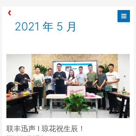
跳
Main
至
Men
内
2021 年 5 月
容
联
丰
迅
声
I
琼
花
祝
生
辰！
联丰迅声 I 琼花祝生辰！