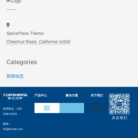
-----
SpicePress Theme
Chestnut Road, California (USA)
Categories
新闻动态
产品中心
解决方案
关于我们
联系电话：029-
89843508
声学成像仪
声纹在线监测装置
水声通信模组
变电设备声纹监测方案
电网局部放电检测方案
压缩气体泄漏检测方案
工业声纹AI质检方案
管网沿线智能监测方案
气井气体泄漏监测方案
边界侵入监测解决方案
水声通信解决方案
邮箱：
BU@lfxstek.com