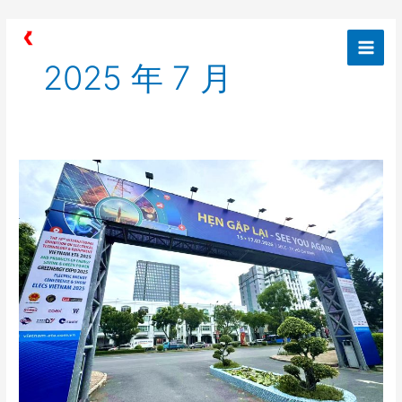
跳
Post
Main
至
pagination
Men
内
2025 年 7 月
容
声
学
AI
革
新
电
力
运
维，
联
丰
迅