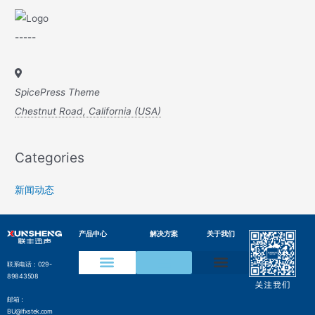
-----
SpicePress Theme
Chestnut Road, California (USA)
Categories
新闻动态
产品中心
解决方案
关于我们
联系电话：029-
89843508
声学成像仪
声纹在线监测装置
水声通信模组
变电设备声纹监测方案
电网局部放电检测方案
压缩气体泄漏检测方案
工业声纹AI质检方案
管网沿线智能监测方案
气井气体泄漏监测方案
边界侵入监测解决方案
水声通信解决方案
邮箱：
BU@lfxstek.com