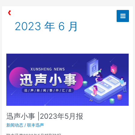
跳
Post
Main
至
pagination
Men
内
2023 年 6 月
容
迅
声
小
事
|2023
年
5
月
报
迅声小事 |2023年5月报
新闻动态
/
联丰迅声