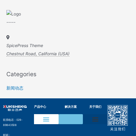
-----
SpicePress Theme
Chestnut Road, California (USA)
Categories
新闻动态
产品中心
解决方案
关于我们
联系电话：029-
89843508
声学成像仪
声纹在线监测装置
水声通信模组
变电设备声纹监测方案
电网局部放电检测方案
压缩气体泄漏检测方案
工业声纹AI质检方案
管网沿线智能监测方案
气井气体泄漏监测方案
边界侵入监测解决方案
水声通信解决方案
邮箱：