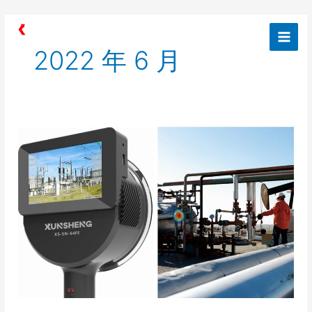
跳
Main
至
Men
内
2022 年 6 月
容
嘘
~！
今
天
要
爆
一
个
猛
料！