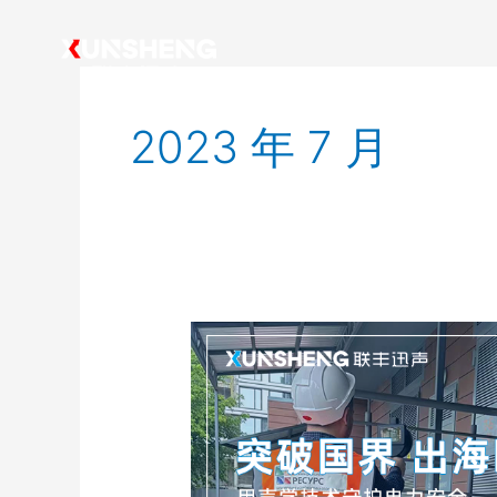
跳
Post
至
pagination
内
容
2023 年 7 月
突
破
国
界|
联
丰
迅