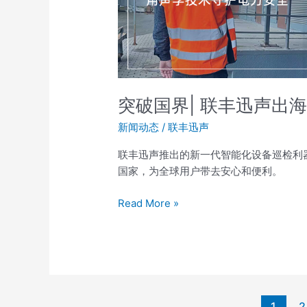
声
出
海
欧
洲，
声
突破国界| 联丰迅声出
学
新闻动态
/
联丰迅声
技
术
联丰迅声推出的新一代智能化设备巡检利
守
国家，为全球用户带去安心和便利。
护
电
Read More »
力
安
全
1
2