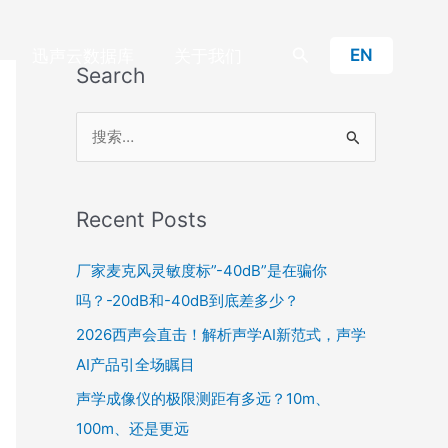
搜
EN
迅声云数据库
关于我们
Search
索
搜
索
：
Recent Posts
厂家麦克风灵敏度标”-40dB”是在骗你
吗？-20dB和-40dB到底差多少？
2026西声会直击！解析声学AI新范式，声学
AI产品引全场瞩目
声学成像仪的极限测距有多远？10m、
100m、还是更远