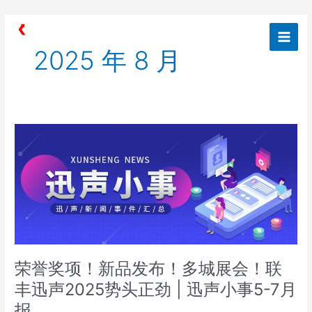
跳
Post
Main
至
pagination
Men
内
2025 年 8 月
容
荣
誉
奖
项！
新
品
发
布！
多
荣誉奖项！新品发布！多城展会！联
城
展
丰迅声2025势头正劲 | 迅声小事5-7月
会！
报