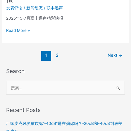
联
丰
发表评论
/
新闻动态
/
联丰迅声
迅
2025年5-7月联丰迅声精彩快报
声
2025
Read More »
势
头
正
劲
1
2
Next
→
|
迅
Search
声
小
事
搜
5-
索
7
月
：
Recent Posts
报
厂家麦克风灵敏度标”-40dB”是在骗你吗？-20dB和-40dB到底差