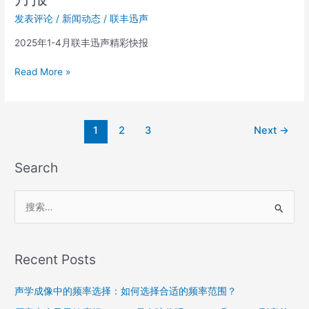
联
丰
发表评论
/
新闻动态
/
联丰迅声
迅
2025年1-4月联丰迅声精彩快报
声
2025
Read More »
冲
刺
加
速
1
2
3
Next
→
度
|
Search
迅
声
小
搜
事
索
1-
4
：
Recent Posts
月
报
声学成像中的频率选择：如何选择合适的频率范围？