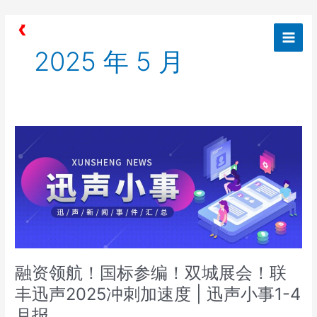
跳
Post
Main
至
pagination
Men
内
2025 年 5 月
容
融
资
领
航！
国
标
参
编！
双
融资领航！国标参编！双城展会！联
城
展
丰迅声2025冲刺加速度 | 迅声小事1-4
会！
月报