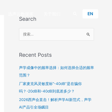
搜
EN
迅声云数据库
关于我们
Search
索
搜
索
：
Recent Posts
声学成像中的频率选择：如何选择合适的频率
范围？
厂家麦克风灵敏度标”-40dB”是在骗你
吗？-20dB和-40dB到底差多少？
2026西声会直击！解析声学AI新范式，声学
AI产品引全场瞩目