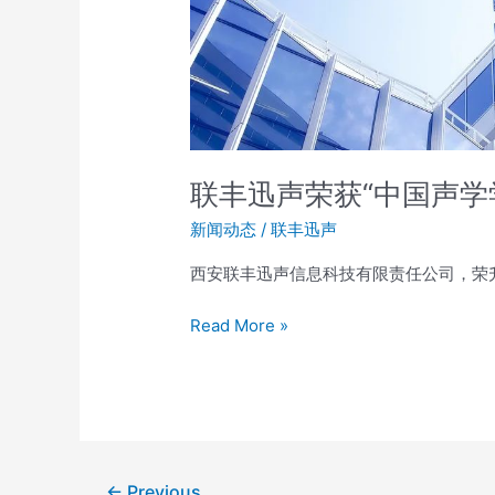
国
声
学
学
会”
认
证
联丰迅声荣获“中国声学
单
新闻动态
/
联丰迅声
位
会
西安联丰迅声信息科技有限责任公司，荣
员
Read More »
←
Previous