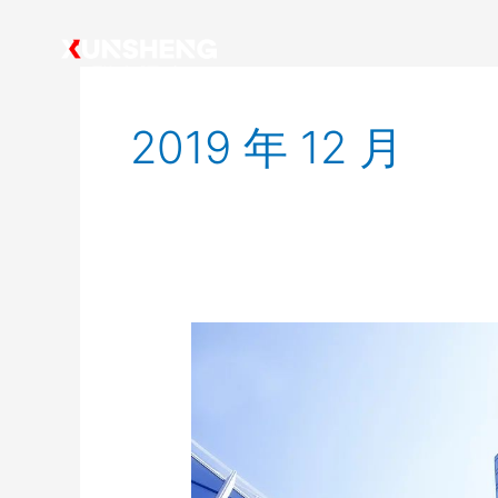
跳
Post
至
pagination
内
容
2019 年 12 月
联
丰
迅
声
荣
获
“中