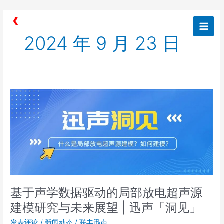
跳
Main
至
Men
内
2024 年 9 月 23 日
容
基
于
声
学
数
据
驱
动
的
基于声学数据驱动的局部放电超声源
局
部
建模研究与未来展望 | 迅声「洞见」
放
发表评论
/
新闻动态
/
联丰迅声