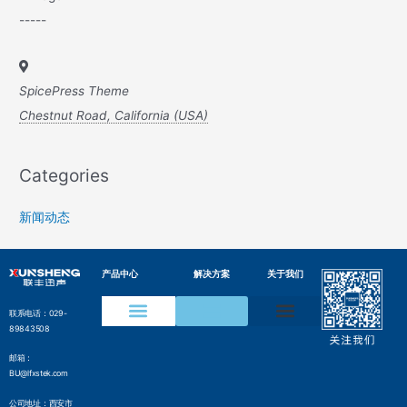
-----
SpicePress Theme
Chestnut Road, California (USA)
Categories
新闻动态
产品中心
解决方案
关于我们
联系电话：029-
89843508
声学成像仪
声纹在线监测装置
水声通信模组
变电设备声纹监测方案
电网局部放电检测方案
压缩气体泄漏检测方案
工业声纹AI质检方案
管网沿线智能监测方案
气井气体泄漏监测方案
边界侵入监测解决方案
水声通信解决方案
邮箱：
BU@lfxstek.com
公司地址：西安市