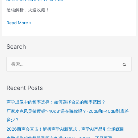
电
超
硬核解析，火速收藏！
声
源
Read More »
建
模
研
Search
究
与
未
搜
来
索
展
：
望
Recent Posts
|
迅
声学成像中的频率选择：如何选择合适的频率范围？
声
「洞
厂家麦克风灵敏度标”-40dB”是在骗你吗？-20dB和-40dB到底差
见」
多少？
2026西声会直击！解析声学AI新范式，声学AI产品引全场瞩目