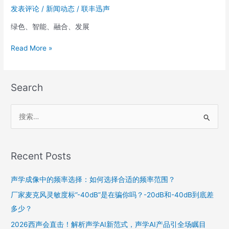
京
发表评论
/
新闻动态
/
联丰迅声
圆
满
绿色、智能、融合、发展
落
幕，
Read More »
联
丰
迅
Search
声
携
声
搜
学
索
AI
：
检
Recent Posts
测
方
声学成像中的频率选择：如何选择合适的频率范围？
案
引
厂家麦克风灵敏度标”-40dB”是在骗你吗？-20dB和-40dB到底差
领
多少？
行
2026西声会直击！解析声学AI新范式，声学AI产品引全场瞩目
业