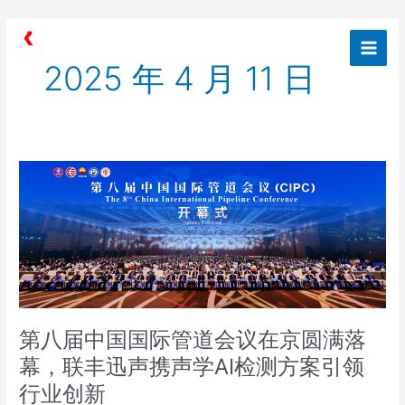
跳
Main
至
Men
内
2025 年 4 月 11 日
容
第
八
届
中
国
国
际
管
道
第八届中国国际管道会议在京圆满落
会
幕，联丰迅声携声学AI检测方案引领
议
行业创新
在