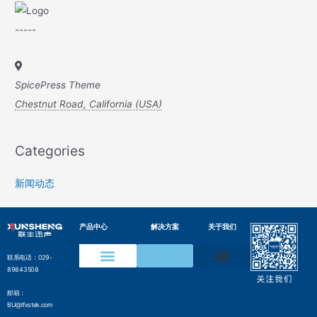
-----
SpicePress Theme
Chestnut Road, California (USA)
Categories
新闻动态
产品中心
解决方案
关于我们
联系电话：029-
89843508
声学成像仪
声纹在线监测装置
水声通信模组
变电设备声纹监测方案
电网局部放电检测方案
压缩气体泄漏检测方案
工业声纹AI质检方案
管网沿线智能监测方案
气井气体泄漏监测方案
边界侵入监测解决方案
水声通信解决方案
邮箱：
BU@lfxstek.com