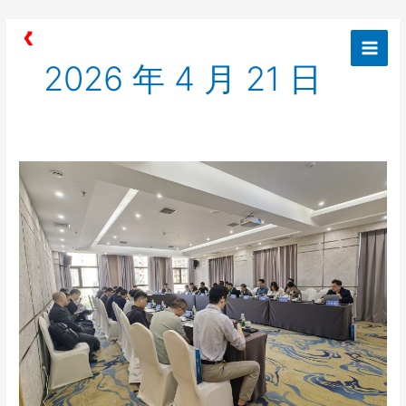
跳
Main
至
Men
内
2026 年 4 月 21 日
容
共
话
新
未
来
|
变
电
设
备
声
纹