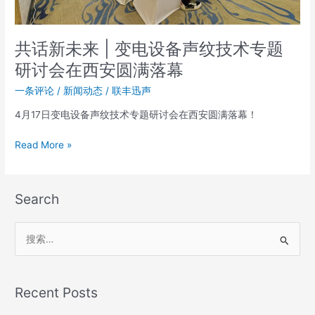
技
术
专
共话新未来 | 变电设备声纹技术专题
题
研
研讨会在西安圆满落幕
讨
一条评论
/
新闻动态
/
联丰迅声
会
在
4月17日变电设备声纹技术专题研讨会在西安圆满落幕！
西
安
Read More »
圆
满
落
Search
幕
搜
索
：
Recent Posts