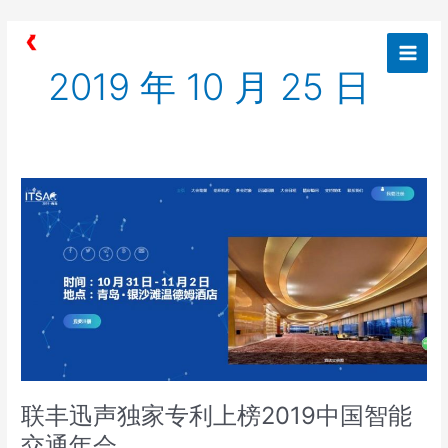
跳
Main
至
Men
内
2019 年 10 月 25 日
容
联
丰
迅
声
独
家
专
利
上
榜
2019
联丰迅声独家专利上榜2019中国智能
中
交通年会