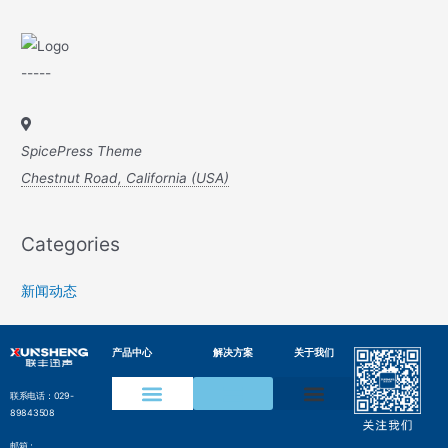
-----
SpicePress Theme
Chestnut Road, California (USA)
Categories
新闻动态
产品中心
解决方案
关于我们
联系电话：029-
89843508
声学成像仪
声纹在线监测装置
水声通信模组
变电设备声纹监测方案
电网局部放电检测方案
压缩气体泄漏检测方案
工业声纹AI质检方案
管网沿线智能监测方案
气井气体泄漏监测方案
边界侵入监测解决方案
水声通信解决方案
邮箱：