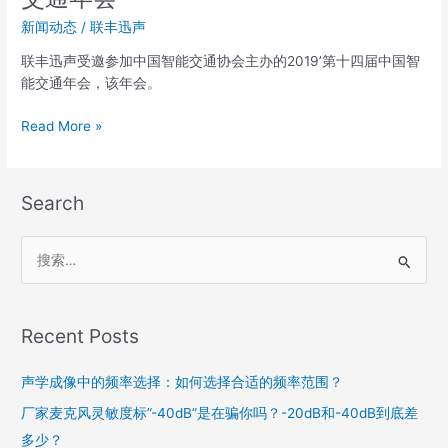
国
智
新闻动态
/
联丰迅声
能
联丰迅声受邀参加中国智能交通协会主办的2019’第十四届中国智
交
能交通年会，该年会。
通
年
Read More »
会
Search
搜
索
：
Recent Posts
声学成像中的频率选择：如何选择合适的频率范围？
厂家麦克风灵敏度标”-40dB”是在骗你吗？-20dB和-40dB到底差
多少？