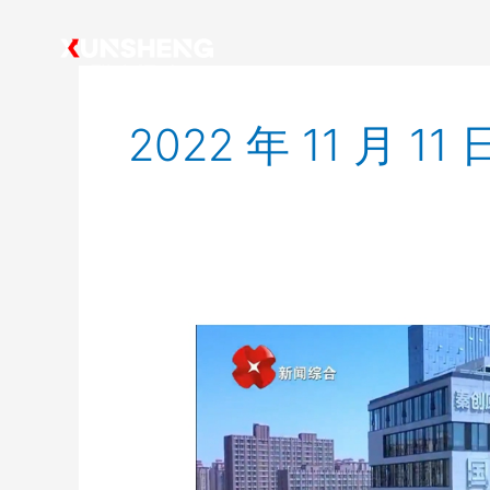
跳
至
内
容
2022 年 11 月 11 
联
丰
迅
声
丨
本
土