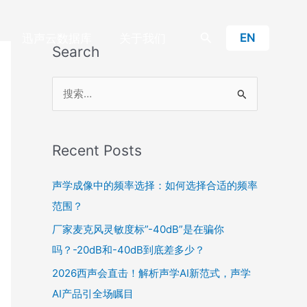
搜
EN
迅声云数据库
关于我们
Search
索
搜
索
：
Recent Posts
声学成像中的频率选择：如何选择合适的频率
范围？
厂家麦克风灵敏度标”-40dB”是在骗你
吗？-20dB和-40dB到底差多少？
2026西声会直击！解析声学AI新范式，声学
AI产品引全场瞩目