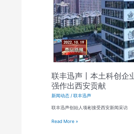
科
创
企
业
为
推
动
国
家
高
联丰迅声丨本土科创企
水
强作出西安贡献
平
科
新闻动态
/
联丰迅声
技
自
联丰迅声创始人项彬接受西安新闻采访
立
自
Read More »
强