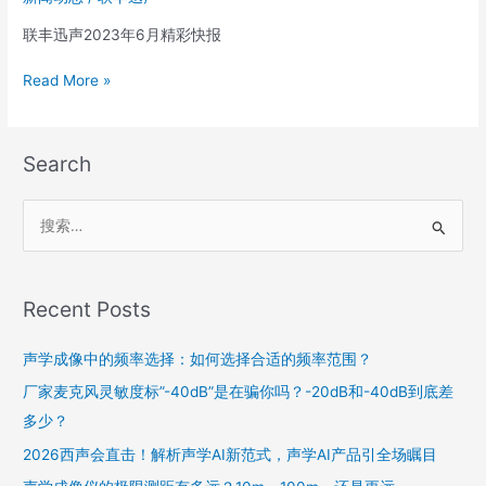
技
术
联丰迅声2023年6月精彩快报
指
导
Read More »
名
录！|
迅
Search
声
小
事
搜
6
索
月
：
报
Recent Posts
声学成像中的频率选择：如何选择合适的频率范围？
厂家麦克风灵敏度标”-40dB”是在骗你吗？-20dB和-40dB到底差
多少？
2026西声会直击！解析声学AI新范式，声学AI产品引全场瞩目