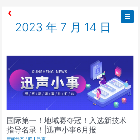
跳
Main
至
Men
内
2023 年 7 月 14 日
容
国
际
第
一！
地
域
赛
夺
冠！
国际第一！地域赛夺冠！入选新技术
入
选
指导名录！|迅声小事6月报
新
新闻动态
/
联丰迅声