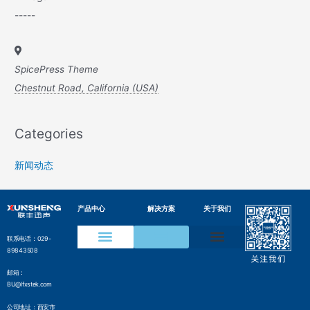
-----
SpicePress Theme
Chestnut Road, California (USA)
Categories
新闻动态
产品中心
解决方案
关于我们
联系电话：029-
89843508
声学成像仪
声纹在线监测装置
水声通信模组
变电设备声纹监测方案
电网局部放电检测方案
压缩气体泄漏检测方案
工业声纹AI质检方案
管网沿线智能监测方案
气井气体泄漏监测方案
边界侵入监测解决方案
水声通信解决方案
邮箱：
BU@lfxstek.com
公司地址：西安市